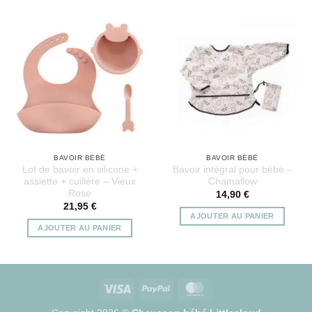
BAVOIR BÉBÉ
BAVOIR BÉBÉ
Lot de bavoir en silicone +
Bavoir intégral pour bébé –
assiette + cuillère – Vieux
Chamallow
Rose
14,90
€
21,95
€
AJOUTER AU PANIER
AJOUTER AU PANIER
Visa
PayPal
MasterCard